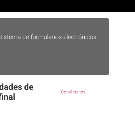
idades de
Contáctenos
inal